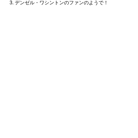
デンゼル・ワシントンのファンのようで！
株式会社グラフィッコ
設計プロジェクトチーム
スーパーボギーデザイン室
＜
事務所直通
＞
平日 9:00 ～18:00
0120-89-1343
／
052-789-1343
＜
お問い合わせ
＞
super@bogey.co.jp
＜
所長直通
＞
土日祝他いつでも対応可能です
090-3302-6493
yossan.bogey@docomo.ne.jp