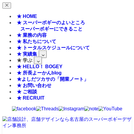
★ HOME
★ スーパーボギーのよいところ
スーパーボギーにできること
★ 業務の内容
★ 私たちについて
★ トータルスケジュールについて
★ 実績集
★ 学ぶ
★ HELLO！ BOGEY
★ 所長よーかんblog
★よしだツカサの「開業ノート」
★ お問い合わせ
★ ご相談
★ RECRUIT