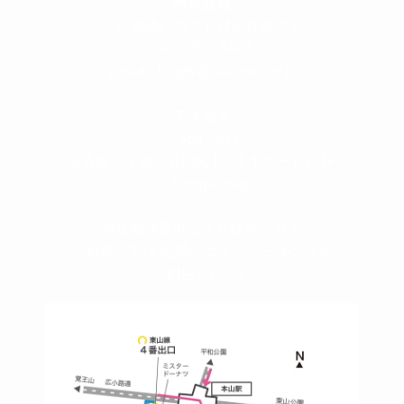
＜
所長直通
＞
土日祝他いつでも対応可能です
090-3302-6493
yossan.bogey@docomo.ne.jp
＜
アクセス
＞
〒464-0817
名古屋市千種区見附町1-3-4 ボギービル1F
≫ Google map
本山駅 4番出口より徒歩２分！
※お車の方は 近隣のコインパーキングを
ご利用ください