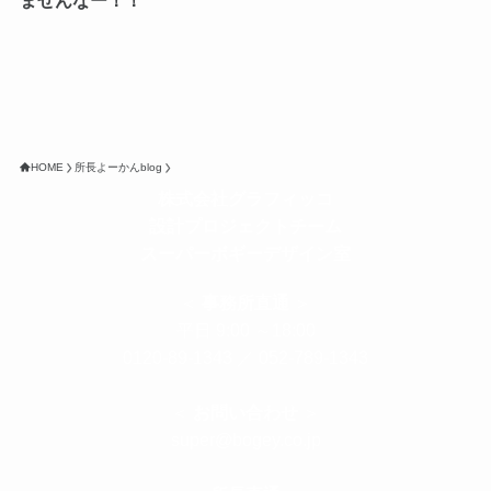
ませんなー！！
HOME
所長よーかんblog
株式会社グラフィッコ
設計プロジェクトチーム
スーパーボギーデザイン室
＜
事務所直通
＞
平日 9:00 ～18:00
0120-89-1343
／
052-789-1343
＜
お問い合わせ
＞
super@bogey.co.jp