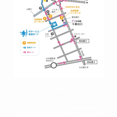
https://bogey.co.jp/
#店舗設計 #店舗 #カフェ #飲食店 #歯科医院 #ク
リニック #デンタルクリニック #開業 #開店 #外
装 #外観 #看板 #看板企画 #デザイン #センスの