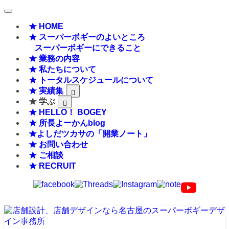
★ HOME
★ スーパーボギーのよいところ
スーパーボギーにできること
★ 業務の内容
★ 私たちについて
★ トータルスケジュールについて
★ 実績集
★ 学ぶ
★ HELLO！ BOGEY
★ 所長よーかんblog
★よしだツカサの「開業ノート」
★ お問い合わせ
★ ご相談
★ RECRUIT