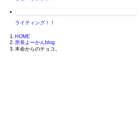
ライティング！！
HOME
所長よーかんblog
本命からのチョコ。
株式会社グラフィッコ
設計プロジェクトチーム
スーパーボギーデザイン室
＜
事務所直通
＞
平日 9:00 ～18:00
0120-89-1343
／
052-789-1343
＜
お問い合わせ
＞
super@bogey.co.jp