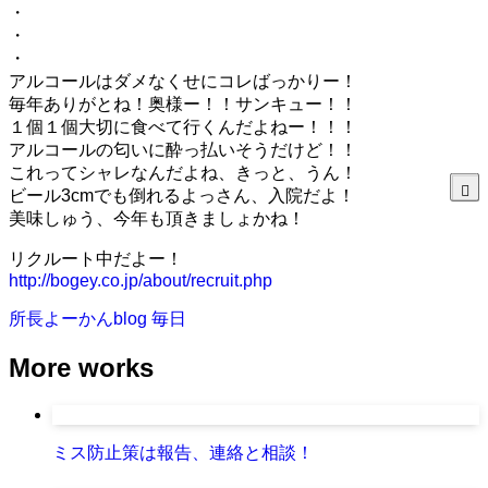
・
・
・
アルコールはダメなくせにコレばっかりー！
毎年ありがとね！奥様ー！！サンキュー！！
１個１個大切に食べて行くんだよねー！！！
アルコールの匂いに酔っ払いそうだけど！！
これってシャレなんだよね、きっと、うん！
ビール3cmでも倒れるよっさん、入院だよ！
美味しゅう、今年も頂きましょかね！
リクルート中だよー！
http://bogey.co.jp/about/recruit.php
所長よーかんblog
毎日
More works
ミス防止策は報告、連絡と相談！