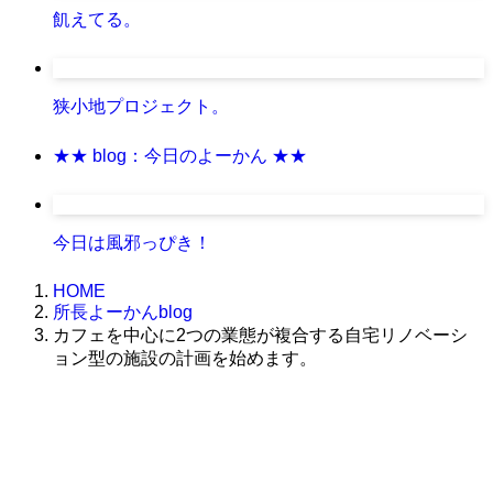
飢えてる。
狭小地プロジェクト。
★★ blog：今日のよーかん ★★
今日は風邪っぴき！
HOME
所長よーかんblog
カフェを中心に2つの業態が複合する自宅リノベーシ
ョン型の施設の計画を始めます。
株式会社グラフィッコ
設計プロジェクトチーム
スーパーボギーデザイン室
＜
事務所直通
＞