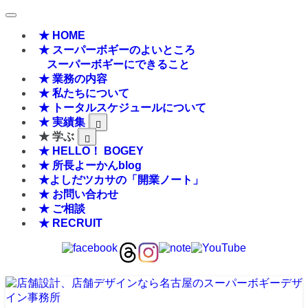
★ HOME
★ スーパーボギーのよいところ
スーパーボギーにできること
★ 業務の内容
★ 私たちについて
★ トータルスケジュールについて
★ 実績集
★ 学ぶ
★ HELLO！ BOGEY
★ 所長よーかんblog
★よしだツカサの「開業ノート」
★ お問い合わせ
★ ご相談
★ RECRUIT