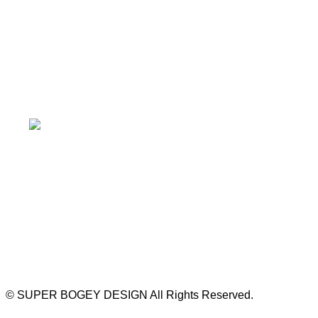
≫ Google map
本山駅 4番出口より徒歩２分！
※お車の方は 近隣のコインパーキングを
ご利用ください
https://bogey.co.jp/
#店舗設計 #店舗 #カフェ #飲食店 #歯科医院 #クリ
ニック #デンタルクリニック #開業 #開店 #外装 #
外観 #看板 #看板企画 #デザイン #センスのいい #
名古屋 #デザイン事務所 #カウンセリング #相談 #
無料相談 #デザインコンサルタント #開院 #空間デ
ザイナー #リノベーション #愛知県 #岐阜県 #三重
県 #静岡県 #滋賀県
©
SUPER BOGEY DESIGN All Rights Reserved.