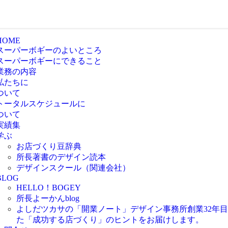
HOME
スーパーボギーのよいところ
スーパーボギーにできること
業務の内容
私たちに
ついて
トータルスケジュールに
ついて
実績集
学ぶ
お店づくり豆辞典
所長著書のデザイン読本
デザインスクール（関連会社）
BLOG
HELLO！BOGEY
所長よーかんblog
よしだツカサの「開業ノート」
デザイン事務所創業32年
た「成功する店づくり」のヒントをお届けします。