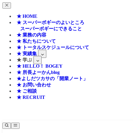
★ HOME
★ スーパーボギーのよいところ
スーパーボギーにできること
★ 業務の内容
★ 私たちについて
★ トータルスケジュールについて
★ 実績集
★ 学ぶ
★ HELLO！ BOGEY
★ 所長よーかんblog
★よしだツカサの「開業ノート」
★ お問い合わせ
★ ご相談
★ RECRUIT