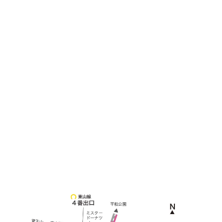
土日祝他いつでも対応可能です
090-3302-6493
yossan.bogey@docomo.ne.jp
＜
アクセス
＞
〒464-0817
名古屋市千種区見附町1-3-4 ボギービル1F
≫ Google map
本山駅 4番出口より徒歩２分！
※お車の方は 近隣のコインパーキングを
ご利用ください