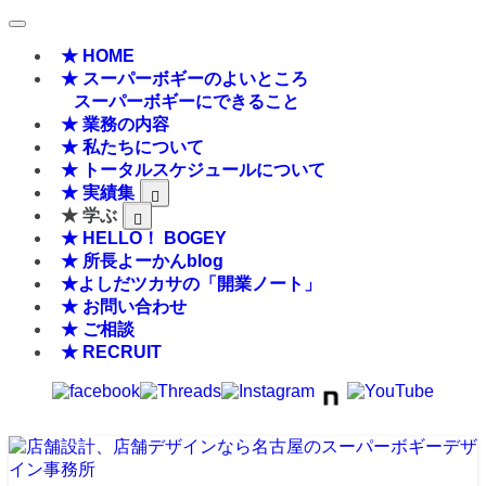
★ HOME
★ スーパーボギーのよいところ
スーパーボギーにできること
★ 業務の内容
★ 私たちについて
★ トータルスケジュールについて
★ 実績集
★ 学ぶ
★ HELLO！ BOGEY
★ 所長よーかんblog
★よしだツカサの「開業ノート」
★ お問い合わせ
★ ご相談
★ RECRUIT