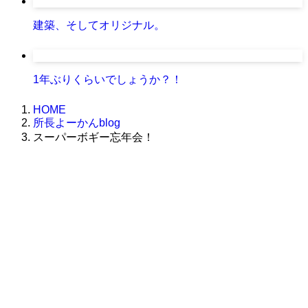
建築、そしてオリジナル。
1年ぶりくらいでしょうか？！
HOME
所長よーかんblog
スーパーボギー忘年会！
株式会社グラフィッコ
設計プロジェクトチーム
スーパーボギーデザイン室
＜
事務所直通
＞
平日 9:00 ～18:00
0120-89-1343
／
052-789-1343