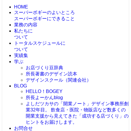
HOME
スーパーボギーのよいところ
スーパーボギーにできること
業務の内容
私たちに
ついて
トータルスケジュールに
ついて
実績集
学ぶ
お店づくり豆辞典
所長著書のデザイン読本
デザインスクール（関連会社）
BLOG
HELLO！BOGEY
所長よーかんblog
よしだツカサの「開業ノート」
デザイン事務所創
業32年目。 飲食店・医院・物販店など数多くの
開業支援から見えてきた「成功する店づくり」の
ヒントをお届けします。
お問合せ