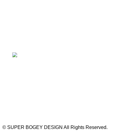
≫ Google map
本山駅 4番出口より徒歩２分！
※お車の方は 近隣のコインパーキングを
ご利用ください
https://bogey.co.jp/
#店舗設計 #店舗 #カフェ #飲食店 #歯科医院 #クリ
ニック #デンタルクリニック #開業 #開店 #外装 #
外観 #看板 #看板企画 #デザイン #センスのいい #
名古屋 #デザイン事務所 #カウンセリング #相談 #
無料相談 #デザインコンサルタント #開院 #空間デ
ザイナー #リノベーション #愛知県 #岐阜県 #三重
県 #静岡県 #滋賀県
©
SUPER BOGEY DESIGN All Rights Reserved.