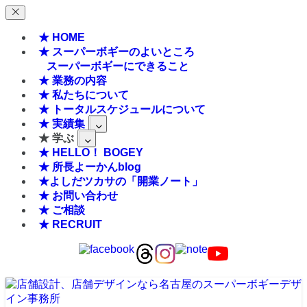
★ HOME
★ スーパーボギーのよいところ
スーパーボギーにできること
★ 業務の内容
★ 私たちについて
★ トータルスケジュールについて
★ 実績集
★ 学ぶ
★ HELLO！ BOGEY
★ 所長よーかんblog
★よしだツカサの「開業ノート」
★ お問い合わせ
★ ご相談
★ RECRUIT