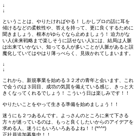
↓
↓
ということは、やりたければやる！ しかしプロの話に耳を
傾けるなどの柔軟性や、答えを持って、更に良くするために
聞きましょう、根本がゆらぐなら止めましょう！ 迫力がな
い人(未来戦略まで楽しそうに話せない人)には、結局は人脈
は出来ていかない、知ってる人が多いことが人脈があると誤
魔化していてはやはり薄っぺらく、見抜かれてしまいます。
↓
↓
これから、新規事業を始める３２才の青年と会います、これ
で会うのは３回目、成功の気質を備えている感じ、きっと大
きくなってくれるでしょう！ こういう日は楽しみです！！
やりたいことをやって生きる準備を始めましょう！！
迷うにも２つあるんです。よっさんのところに来て下さる
方々が迷っているのは、もっと良くしたいからのアイデアを
求める人、迷うにもいろいろあるよね！！(*^^*)
正社員追加募集中！！