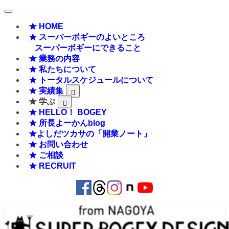
★ HOME
★ スーパーボギーのよいところ
スーパーボギーにできること
★ 業務の内容
★ 私たちについて
★ トータルスケジュールについて
★ 実績集
★ 学ぶ
★ HELLO！ BOGEY
★ 所長よーかんblog
★よしだツカサの「開業ノート」
★ お問い合わせ
★ ご相談
★ RECRUIT