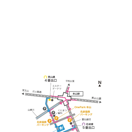
〒464-0817
名古屋市千種区見附町1-3-4 ボギービル1F
≫ Google map
本山駅 4番出口より徒歩２分！
※お車の方は 近隣のコインパーキングを
ご利用ください