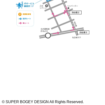
https://bogey.co.jp/
#店舗設計 #店舗 #カフェ #飲食店 #歯科医院 #クリ
ニック #デンタルクリニック #開業 #開店 #外装 #
外観 #看板 #看板企画 #デザイン #センスのいい #
名古屋 #デザイン事務所 #カウンセリング #相談 #
無料相談 #デザインコンサルタント #開院 #空間デ
ザイナー #リノベーション #愛知県 #岐阜県 #三重
県 #静岡県 #滋賀県
©
SUPER BOGEY DESIGN All Rights Reserved.