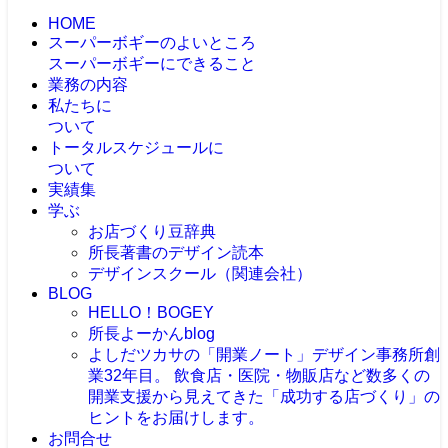
HOME
スーパーボギーのよいところ
スーパーボギーにできること
業務の内容
私たちに
ついて
トータルスケジュールに
ついて
実績集
学ぶ
お店づくり豆辞典
所長著書のデザイン読本
デザインスクール（関連会社）
BLOG
HELLO！BOGEY
所長よーかんblog
よしだツカサの「開業ノート」
デザイン事務所創
業32年目。 飲食店・医院・物販店など数多くの
開業支援から見えてきた「成功する店づくり」の
ヒントをお届けします。
お問合せ