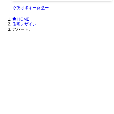
今夜はボギー食堂ー！！
HOME
住宅デザイン
アパート。
株式会社グラフィッコ
設計プロジェクトチーム
スーパーボギーデザイン室
＜
事務所直通
＞
平日 9:00 ～18:00
0120-89-1343
／
052-789-1343
＜
お問い合わせ
＞
super@bogey.co.jp