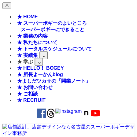
★ HOME
★ スーパーボギーのよいところ
スーパーボギーにできること
★ 業務の内容
★ 私たちについて
★ トータルスケジュールについて
★ 実績集
★ 学ぶ
★ HELLO！ BOGEY
★ 所長よーかんblog
★よしだツカサの「開業ノート」
★ お問い合わせ
★ ご相談
★ RECRUIT