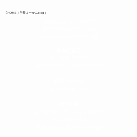
HOME
所長よーかんblog
株式会社グラフィッコ
設計プロジェクトチーム
スーパーボギーデザイン室
＜
事務所直通
＞
平日 9:00 ～18:00
0120-89-1343
／
052-789-1343
＜
お問い合わせ
＞
super@bogey.co.jp
＜
所長直通
＞
土日祝他いつでも対応可能です
090-3302-6493
yossan.bogey@docomo.ne.jp