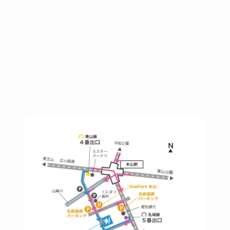
＜
アクセス
＞
〒464-0817
名古屋市千種区見附町1-3-4 ボギービル1F
≫ Google map
本山駅 4番出口より徒歩２分！
※お車の方は 近隣のコインパーキングを
ご利用ください