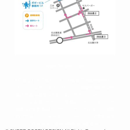
https://bogey.co.jp/
#店舗設計 #店舗 #カフェ #飲食店 #歯科医院 #ク
リニック #デンタルクリニック #開業 #開店 #外
装 #外観 #看板 #看板企画 #デザイン #センスの
いい #名古屋 #デザイン事務所 #カウンセリング
#相談 #無料相談 #デザインコンサルタント #開
院 #空間デザイナー #リノベーション #愛知県 #
岐阜県 #三重県 #静岡県 #滋賀県