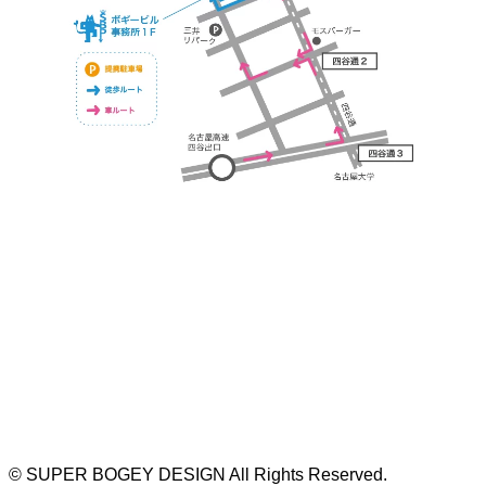
https://bogey.co.jp/
#店舗設計 #店舗 #カフェ #飲食店 #歯科医院 #クリ
ニック #デンタルクリニック #開業 #開店 #外装 #
外観 #看板 #看板企画 #デザイン #センスのいい #
名古屋 #デザイン事務所 #カウンセリング #相談 #
無料相談 #デザインコンサルタント #開院 #空間デ
ザイナー #リノベーション #愛知県 #岐阜県 #三重
県 #静岡県 #滋賀県
©
SUPER BOGEY DESIGN All Rights Reserved.