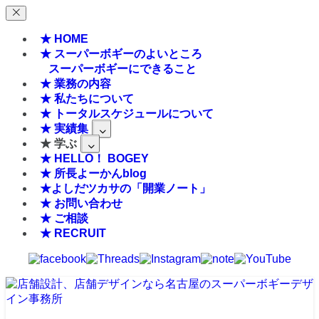
★ HOME
★ スーパーボギーのよいところ
スーパーボギーにできること
★ 業務の内容
★ 私たちについて
★ トータルスケジュールについて
★ 実績集
★ 学ぶ
★ HELLO！ BOGEY
★ 所長よーかんblog
★よしだツカサの「開業ノート」
★ お問い合わせ
★ ご相談
★ RECRUIT