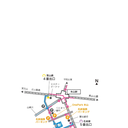
〒464-0817
名古屋市千種区見附町1-3-4 ボギービル1F
≫ Google map
本山駅 4番出口より徒歩２分！
※お車の方は 近隣のコインパーキングを
ご利用ください