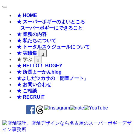
★ HOME
★ スーパーボギーのよいところ
スーパーボギーにできること
★ 業務の内容
★ 私たちについて
★ トータルスケジュールについて
★ 実績集
★ 学ぶ
★ HELLO！ BOGEY
★ 所長よーかんblog
★よしだツカサの「開業ノート」
★ お問い合わせ
★ ご相談
★ RECRUIT