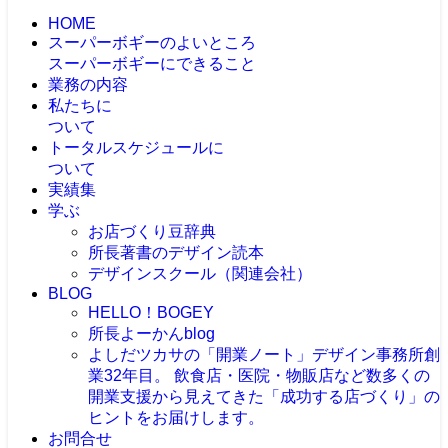
HOME
スーパーボギーのよいところ
スーパーボギーにできること
業務の内容
私たちに
ついて
トータルスケジュールに
ついて
実績集
学ぶ
お店づくり豆辞典
所長著書のデザイン読本
デザインスクール（関連会社）
BLOG
HELLO！BOGEY
所長よーかんblog
よしだツカサの「開業ノート」
デザイン事務所創
業32年目。 飲食店・医院・物販店など数多くの
開業支援から見えてきた「成功する店づくり」の
ヒントをお届けします。
お問合せ