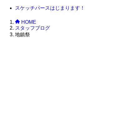
スケッチパースはじまります！
HOME
スタッフブログ
地鎮祭
株式会社グラフィッコ
設計プロジェクトチーム
スーパーボギーデザイン室
＜
事務所直通
＞
平日 9:00 ～18:00
0120-89-1343
／
052-789-1343
＜
お問い合わせ
＞
super@bogey.co.jp