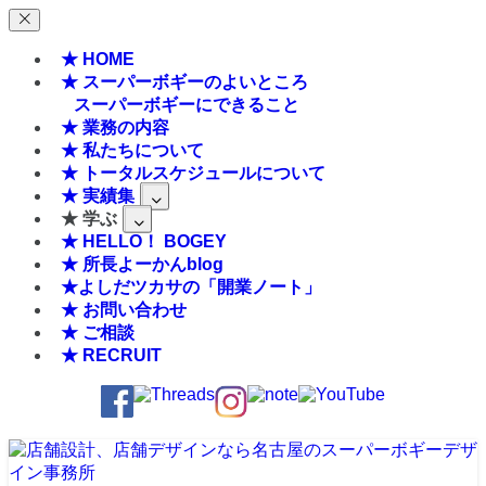
★ HOME
★ スーパーボギーのよいところ
スーパーボギーにできること
★ 業務の内容
★ 私たちについて
★ トータルスケジュールについて
★ 実績集
★ 学ぶ
★ HELLO！ BOGEY
★ 所長よーかんblog
★よしだツカサの「開業ノート」
★ お問い合わせ
★ ご相談
★ RECRUIT