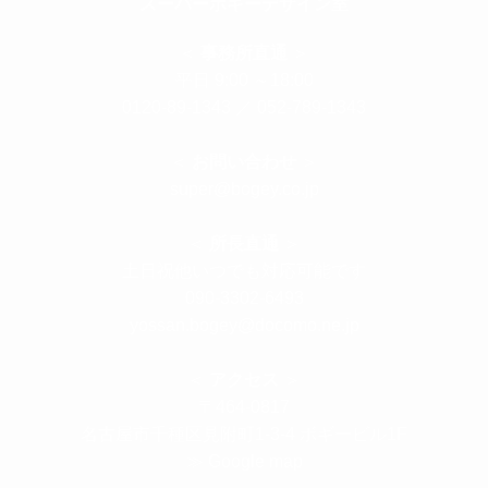
スーパーボギーデザイン室
＜
事務所直通
＞
平日 9:00 ～18:00
0120-89-1343
／
052-789-1343
＜
お問い合わせ
＞
super@bogey.co.jp
＜
所長直通
＞
土日祝他いつでも対応可能です
090-3302-6493
yossan.bogey@docomo.ne.jp
＜
アクセス
＞
〒464-0817
名古屋市千種区見附町1-3-4 ボギービル1F
≫ Google map