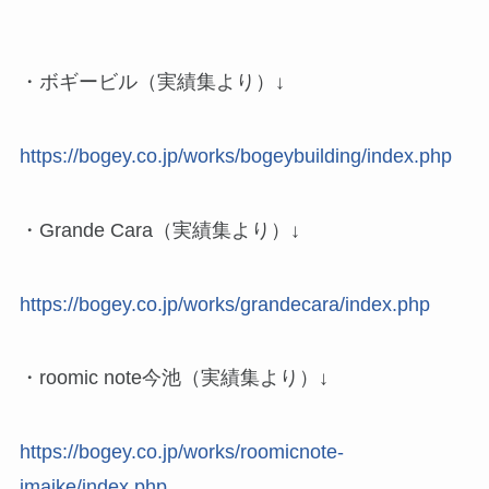
・ボギービル（実績集より）↓
https://bogey.co.jp/works/bogeybuilding/index.php
・Grande Cara（実績集より）↓
https://bogey.co.jp/works/grandecara/index.php
・roomic note今池（実績集より）↓
https://bogey.co.jp/works/roomicnote-
imaike/index.php