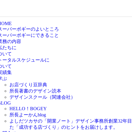
HOME
スーパーボギーのよいところ
スーパーボギーにできること
業務の内容
私たちに
ついて
トータルスケジュールに
ついて
実績集
学ぶ
お店づくり豆辞典
所長著書のデザイン読本
デザインスクール（関連会社）
BLOG
HELLO！BOGEY
所長よーかんblog
よしだツカサの「開業ノート」
デザイン事務所創業32年
た「成功する店づくり」のヒントをお届けします。