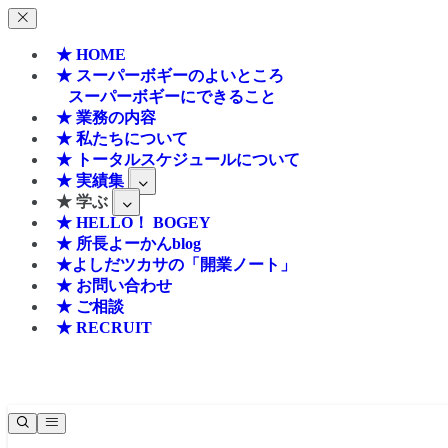
★ HOME
★ スーパーボギーのよいところ
スーパーボギーにできること
★ 業務の内容
★ 私たちについて
★ トータルスケジュールについて
★ 実績集
★ 学ぶ
★ HELLO！ BOGEY
★ 所長よーかんblog
★よしだツカサの「開業ノート」
★ お問い合わせ
★ ご相談
★ RECRUIT