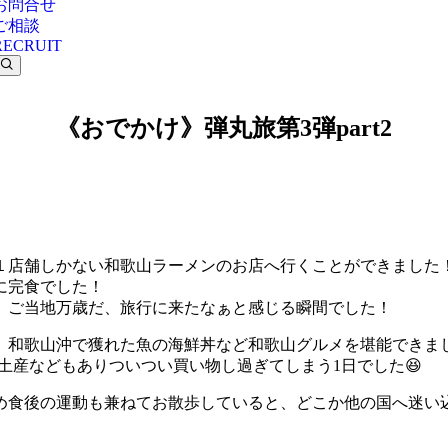
お問合せ
ご相談
RECRUIT
《おでかけ》弾丸旅第3弾part2
１店舗しかない和歌山ラーメンのお店へ行くことができました
に完食でした！
、ご当地万歳だ、旅行に来たなぁと感じる瞬間でした！
、和歌山沖で獲れた魚の海鮮丼など和歌山グルメを堪能できま
土産などもありついつい買い物し過ぎてしまう1日でした😆
め食後の運動も兼ねてお散歩していると、どこか他の国へ迷い