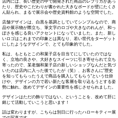
店内には、長い歴史の中で開発された商品のレプリカがあっ
たり、歴史やこだわりが書かれた大きなボードが壁にたくさ
ん貼られ、まるで展示会や歴史資料館のような空間でした。
店舗デザインは、白黒を基調としていてシンプルなので、商
品や展示物が際立ち、筆文字のロゴや大きなのれんが、和っ
ぽさを感じる良いアクセントになっていました。また、新し
いロゴはこれまでの印象とは異なり、若い世代をターゲット
にしたようなデザインで、とても印象的でした。
私は、もともとこの和菓子店を目当てにしていたのではな
く、立地の良さや、大好きなスイーツに引き寄せられて立ち
寄ったので、某老舗和菓子店の新しいショップなんだと気づ
いたのは店内に入った後でしたが（笑）、お客さんに”歴史
を知ってもらったうえで商品を購入してもらう”という仕掛
けや、デザインの力で若い新たな客層を取り込もうとする姿
勢に触れ、改めてデザインの重要性を感じさせられました。
デザインはただの飾りではない、ということを、改めて肝に
銘じて活動していこうと思います！
話は変わりますが、こちらは別日に行ったハローキティー展
での写真です。