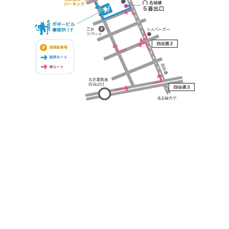
https://bogey.co.jp/
#店舗設計 #店舗 #カフェ #飲食店 #歯科医院 #クリ
ニック #デンタルクリニック #開業 #開店 #外装 #
外観 #看板 #看板企画 #デザイン #センスのいい #
名古屋 #デザイン事務所 #カウンセリング #相談 #
無料相談 #デザインコンサルタント #開院 #空間デ
ザイナー #リノベーション #愛知県 #岐阜県 #三重
県 #静岡県 #滋賀県