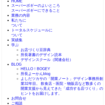
HOME
スーパーボギーのよいところ
スーパーボギーにできること
業務の内容
私たちに
ついて
トータルスケジュールに
ついて
実績集
学ぶ
お店づくり豆辞典
所長著書のデザイン読本
デザインスクール（関連会社）
BLOG
HELLO！BOGEY
所長よーかんblog
よしだツカサの「開業ノート」
デザイン事務所創
業32年目。 飲食店・医院・物販店など数多くの
開業支援から見えてきた「成功する店づくり」の
ヒントをお届けします。
お問合せ
ご相談