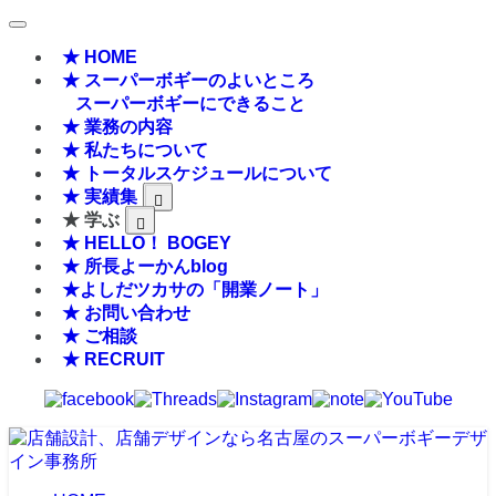
★ HOME
★ スーパーボギーのよいところ
スーパーボギーにできること
★ 業務の内容
★ 私たちについて
★ トータルスケジュールについて
★ 実績集
★ 学ぶ
★ HELLO！ BOGEY
★ 所長よーかんblog
★よしだツカサの「開業ノート」
★ お問い合わせ
★ ご相談
★ RECRUIT