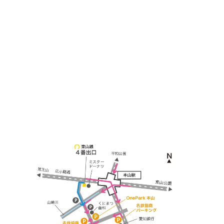
＜
アクセス
＞
〒464-0817
名古屋市千種区見附町1-3-4 ボギービル1F
≫ Google map
本山駅 4番出口より徒歩２分！
※お車の方は 近隣のコインパーキングを
ご利用ください