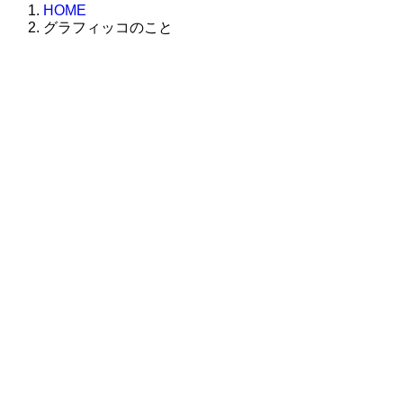
HOME
グラフィッコのこと
株式会社グラフィッコ
設計プロジェクトチーム
スーパーボギーデザイン室
＜
事務所直通
＞
平日 9:00 ～18:00
0120-89-1343
／
052-789-1343
＜
お問い合わせ
＞
super@bogey.co.jp
＜
所長直通
＞
土日祝他いつでも対応可能です
090-3302-6493