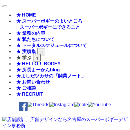
★ HOME
★ スーパーボギーのよいところ
スーパーボギーにできること
★ 業務の内容
★ 私たちについて
★ トータルスケジュールについて
★ 実績集
★ 学ぶ
★ HELLO！ BOGEY
★ 所長よーかんblog
★よしだツカサの「開業ノート」
★ お問い合わせ
★ ご相談
★ RECRUIT