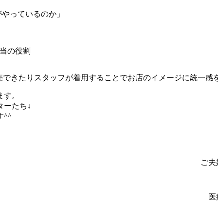
がやっているのか」
担当の役割
売できたりスタッフが着用することでお店のイメージに統一感
ます。
ターたち↓
^^
ご夫
医