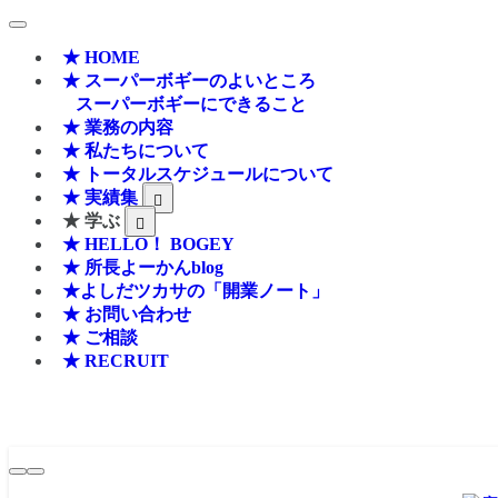
★ HOME
★ スーパーボギーのよいところ
スーパーボギーにできること
★ 業務の内容
★ 私たちについて
★ トータルスケジュールについて
★ 実績集
★ 学ぶ
★ HELLO！ BOGEY
★ 所長よーかんblog
★よしだツカサの「開業ノート」
★ お問い合わせ
★ ご相談
★ RECRUIT