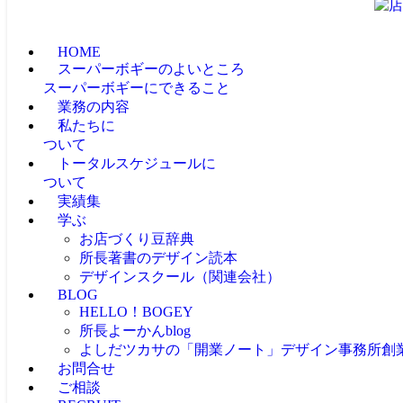
HOME
スーパーボギーのよいところ
スーパーボギーにできること
業務の内容
私たちに
ついて
トータルスケジュールに
ついて
実績集
学ぶ
お店づくり豆辞典
所長著書のデザイン読本
デザインスクール（関連会社）
BLOG
HELLO！BOGEY
所長よーかんblog
よしだツカサの「開業ノート」
デザイン事務所創
お問合せ
ご相談