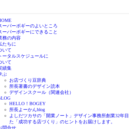
HOME
スーパーボギーのよいところ
スーパーボギーにできること
業務の内容
私たちに
ついて
トータルスケジュールに
ついて
実績集
学ぶ
お店づくり豆辞典
所長著書のデザイン読本
デザインスクール（関連会社）
BLOG
HELLO！BOGEY
所長よーかんblog
よしだツカサの「開業ノート」
デザイン事務所創業32年
た「成功する店づくり」のヒントをお届けします。
お問合せ