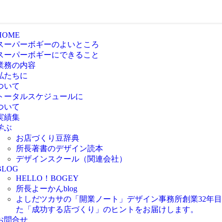
HOME
スーパーボギーのよいところ
スーパーボギーにできること
業務の内容
私たちに
ついて
トータルスケジュールに
ついて
実績集
学ぶ
お店づくり豆辞典
所長著書のデザイン読本
デザインスクール（関連会社）
BLOG
HELLO！BOGEY
所長よーかんblog
よしだツカサの「開業ノート」
デザイン事務所創業32年
た「成功する店づくり」のヒントをお届けします。
お問合せ