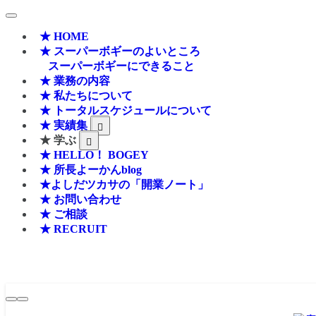
★ HOME
★ スーパーボギーのよいところ
スーパーボギーにできること
★ 業務の内容
★ 私たちについて
★ トータルスケジュールについて
★ 実績集
★ 学ぶ
★ HELLO！ BOGEY
★ 所長よーかんblog
★よしだツカサの「開業ノート」
★ お問い合わせ
★ ご相談
★ RECRUIT