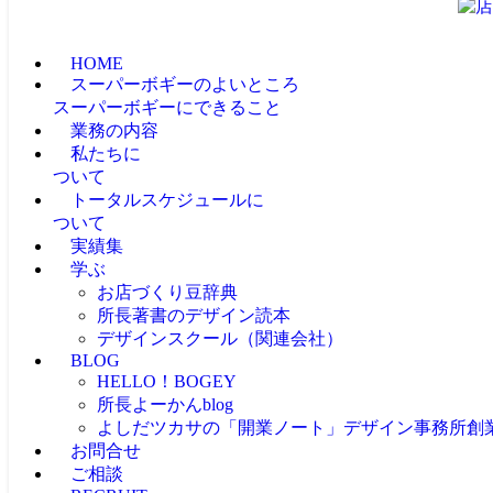
HOME
スーパーボギーのよいところ
スーパーボギーにできること
業務の内容
私たちに
ついて
トータルスケジュールに
ついて
実績集
学ぶ
お店づくり豆辞典
所長著書のデザイン読本
デザインスクール（関連会社）
BLOG
HELLO！BOGEY
所長よーかんblog
よしだツカサの「開業ノート」
デザイン事務所創
お問合せ
ご相談