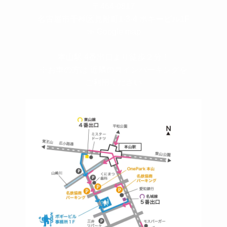
〒464-0817
名古屋市千種区見附町1-3-4 ボギービル1F
≫ Google map
本山駅 4番出口より徒歩２分！
※お車の方は 近隣のコインパーキングを
ご利用ください