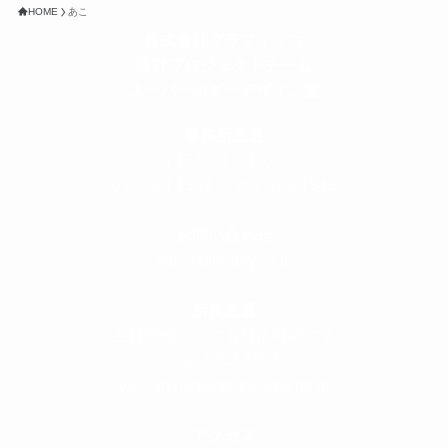
HOME
あこ
株式会社グラフィッコ
設計プロジェクトチーム
スーパーボギーデザイン室
＜
事務所直通
＞
平日 9:00 ～18:00
0120-89-1343
／
052-789-1343
＜
お問い合わせ
＞
super@bogey.co.jp
＜
所長直通
＞
土日祝他いつでも対応可能です
090-3302-6493
yossan.bogey@docomo.ne.jp
＜
アクセス
＞