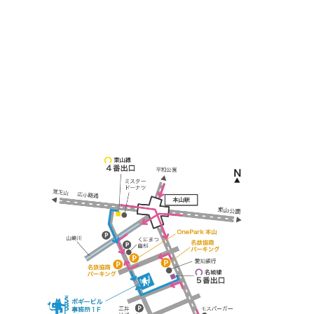
名古屋市千種区見附町1-3-4 ボギービル1F
≫ Google map
本山駅 4番出口より徒歩２分！
※お車の方は 近隣のコインパーキングを
ご利用ください