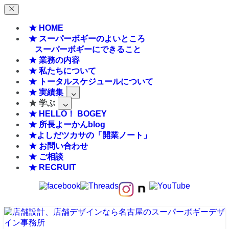
★ HOME
★ スーパーボギーのよいところ
スーパーボギーにできること
★ 業務の内容
★ 私たちについて
★ トータルスケジュールについて
★ 実績集
★ 学ぶ
★ HELLO！ BOGEY
★ 所長よーかんblog
★よしだツカサの「開業ノート」
★ お問い合わせ
★ ご相談
★ RECRUIT