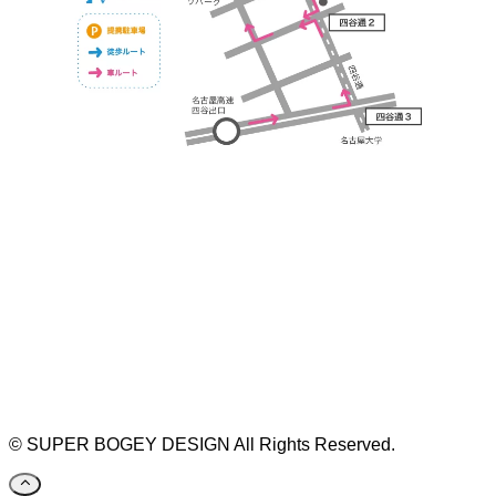
https://bogey.co.jp/
#店舗設計 #店舗 #カフェ #飲食店 #歯科医院 #クリ
ニック #デンタルクリニック #開業 #開店 #外装 #
外観 #看板 #看板企画 #デザイン #センスのいい #
名古屋 #デザイン事務所 #カウンセリング #相談 #
無料相談 #デザインコンサルタント #開院 #空間デ
ザイナー #リノベーション #愛知県 #岐阜県 #三重
県 #静岡県 #滋賀県
©
SUPER BOGEY DESIGN All Rights Reserved.