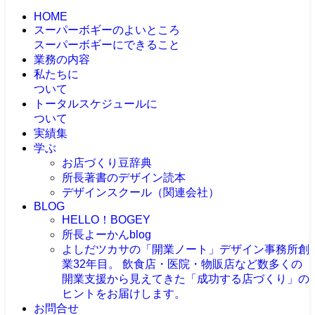
HOME
スーパーボギーのよいところ
スーパーボギーにできること
業務の内容
私たちに
ついて
トータルスケジュールに
ついて
実績集
学ぶ
お店づくり豆辞典
所長著書のデザイン読本
デザインスクール（関連会社）
BLOG
HELLO！BOGEY
所長よーかんblog
よしだツカサの「開業ノート」
デザイン事務所創
業32年目。 飲食店・医院・物販店など数多くの
開業支援から見えてきた「成功する店づくり」の
ヒントをお届けします。
お問合せ