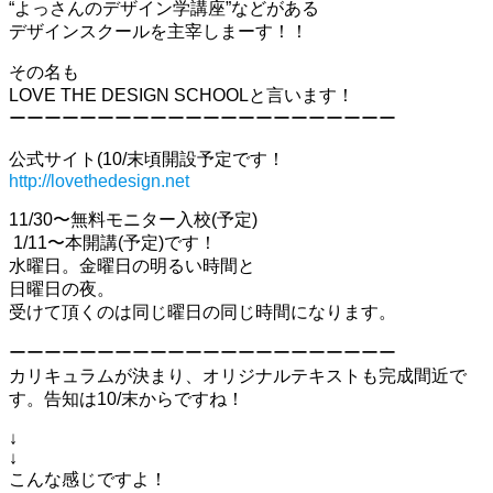
“よっさんのデザイン学講座”などがある
デザインスクールを主宰しまーす！！
その名も
LOVE THE DESIGN SCHOOLと言います！
ーーーーーーーーーーーーーーーーーーーーーー
公式サイト(10/末頃開設予定です！
http://lovethedesign.net
11/30〜無料モニター入校(予定)
1/11〜本開講(予定)です！
水曜日。金曜日の明るい時間と
日曜日の夜。
受けて頂くのは同じ曜日の同じ時間になります。
ーーーーーーーーーーーーーーーーーーーーーー
カリキュラムが決まり、オリジナルテキストも完成間近で
す。告知は10/末からですね！
↓
↓
こんな感じですよ！