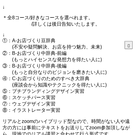
↓
＊全8コース/好きなコースを選べれます。
/詳しくは後日告知いたします。
↓
①：A-お店づくり豆辞典
(不安や疑問解決、お店を持つ魅力、未来)
②：B-お店づくり中辞典-前編
(もっとハイセンスな発想力を得たい人に)
③：B-お店づくり中辞典-後編
(もっと自分なりのビジョンを磨きたい人に)
④：C-お店づくりのためのすべき大辞典
(座談会から知識やテクニックを得たい人に)
⑤：プチブランディングデザイン実習
⑥：スケッチパース実習
⑦：ウェブデザイン実習
⑧：イラストレーター実習
リアルとzoomのハイブリッド型なので、時間がない人や遠
方の方には事前にテキストをお送りしてzoom参加頂しなが
ら、現地でのリアル講習と合わせて行う形式です。