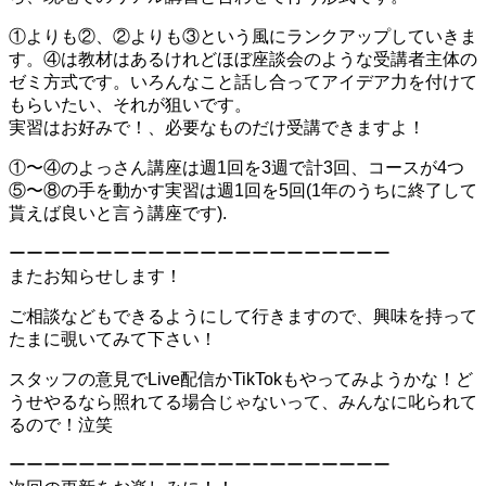
①よりも②、②よりも③という風にランクアップしていきま
す。④は教材はあるけれどほぼ座談会のような受講者主体の
ゼミ方式です。いろんなこと話し合ってアイデア力を付けて
もらいたい、それが狙いです。
実習はお好みで！、必要なものだけ受講できますよ！
①〜④のよっさん講座は週1回を3週で計3回、コースが4つ
⑤〜⑧の手を動かす実習は週1回を5回(1年のうちに終了して
貰えば良いと言う講座です).
ーーーーーーーーーーーーーーーーーーーーーー
またお知らせします！
ご相談などもできるようにして行きますので、興味を持って
たまに覗いてみて下さい！
スタッフの意見でLive配信かTikTokもやってみようかな！ど
うせやるなら照れてる場合じゃないって、みんなに叱られて
るので！泣笑
ーーーーーーーーーーーーーーーーーーーーーー