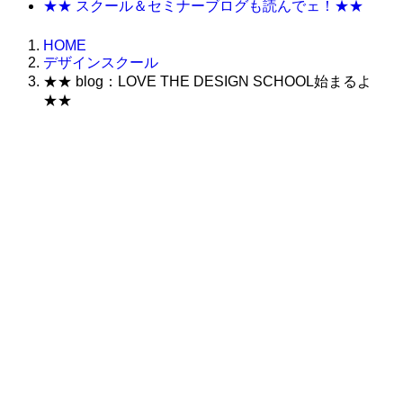
★★ スクール＆セミナーブログも読んでェ！★★
HOME
デザインスクール
★★ blog：LOVE THE DESIGN SCHOOL始まるよ
★★
株式会社グラフィッコ
設計プロジェクトチーム
スーパーボギーデザイン室
＜
事務所直通
＞
平日 9:00 ～18:00
0120-89-1343
／
052-789-1343
＜
お問い合わせ
＞
super@bogey.co.jp