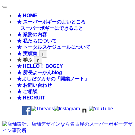
★ HOME
★ スーパーボギーのよいところ
スーパーボギーにできること
★ 業務の内容
★ 私たちについて
★ トータルスケジュールについて
★ 実績集
★ 学ぶ
★ HELLO！ BOGEY
★ 所長よーかんblog
★よしだツカサの「開業ノート」
★ お問い合わせ
★ ご相談
★ RECRUIT