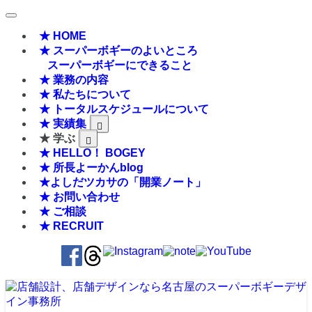
★ HOME
★ スーパーボギーのよいところ
スーパーボギーにできること
★ 業務の内容
★ 私たちについて
★ トータルスケジュールについて
★ 実績集
★ 学ぶ
★ HELLO！ BOGEY
★ 所長よーかんblog
★よしだツカサの「開業ノート」
★ お問い合わせ
★ ご相談
★ RECRUIT