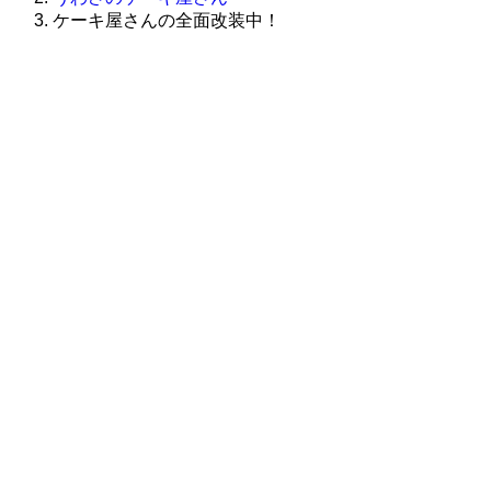
ケーキ屋さんの全面改装中！
株式会社グラフィッコ
設計プロジェクトチーム
スーパーボギーデザイン室
＜
事務所直通
＞
平日 9:00 ～18:00
0120-89-1343
／
052-789-1343
＜
お問い合わせ
＞
super@bogey.co.jp
＜
所長直通
＞
土日祝他いつでも対応可能です
090-3302-6493
yossan.bogey@docomo.ne.jp