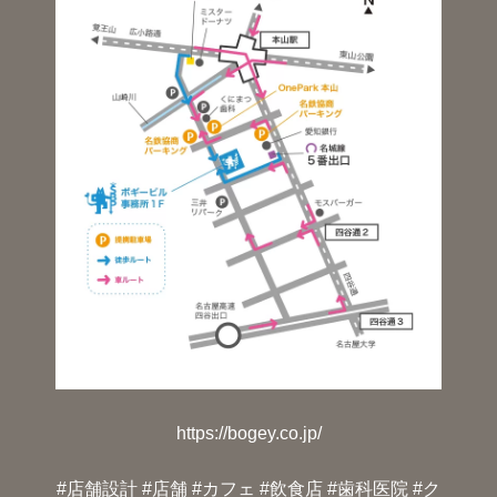
https://bogey.co.jp/
#店舗設計 #店舗 #カフェ #飲食店 #歯科医院 #ク